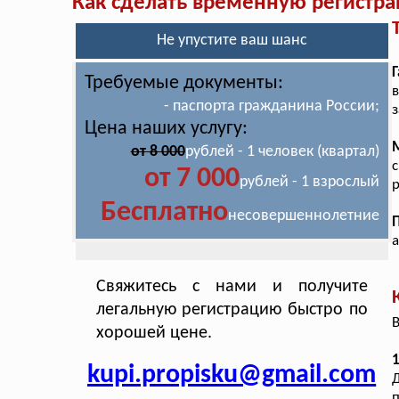
Как сделать временную регистр
Не упустите ваш шанс
Требуемые документы:
- паспорта гражданина России;
з
Цена наших услугу:
от 8 000
рублей - 1 человек (квартал)
с
от 7 000
рублей - 1 взрослый
р
Бесплатно
несовершеннолетние
Свяжитесь с нами и получите
легальную регистрацию быстро по
В
хорошей цене.
1
kupi.propisku@gmail.com
Д