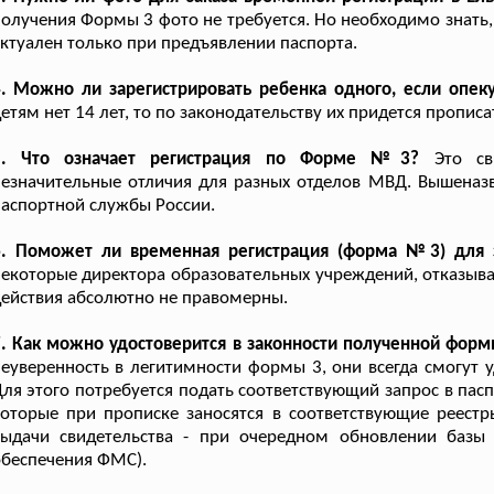
олучения Формы 3 фото не требуется. Но необходимо знать
ктуален только при предъявлении паспорта.
4. Можно ли зарегистрировать ребенка одного, если опек
етям нет 14 лет, то по законодательству их придется пропис
5. Что означает регистрация по Форме №3?
Это сви
езначительные отличия для разных отделов МВД. Вышеназ
аспортной службы России.
6. Поможет ли временная регистрация (форма №3) для 
екоторые директора образовательных учреждений, отказыва
ействия абсолютно не правомерны.
. Как можно удостоверится в законности полученной форм
еуверенность в легитимности формы 3, они всегда смогут у
ля этого потребуется подать соответствующий запрос в пас
оторые при прописке заносятся в соответствующие реестр
выдачи свидетельства - при очередном обновлении базы 
беспечения ФМС).