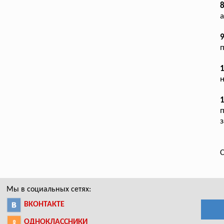
а
п
1
н
1
п
з
С
Мы в социальных сетях:
ВКОНТАКТЕ
ОДНОКЛАССНИКИ