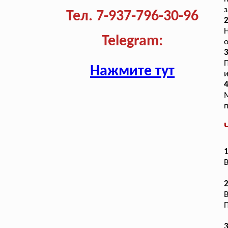
з
Тел. 7-937-796-30-96
2
Н
Telegram:
о
3
П
Нажмите тут
и
4
п
В
2
В
П
3