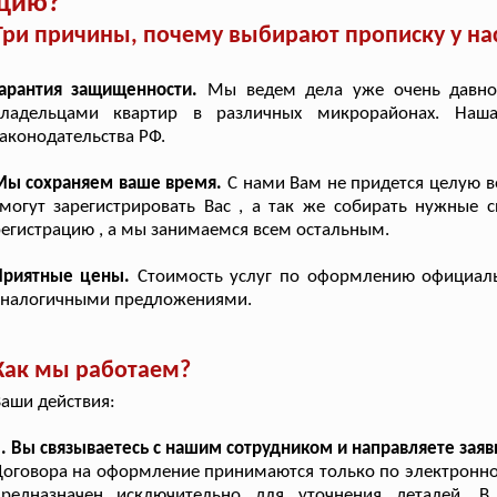
ацию?
Три причины, почему выбирают прописку у на
Гарантия защищенности.
Мы ведем дела уже очень давно
владельцами квартир в различных микрорайонах. Наша
аконодательства РФ.
Мы сохраняем ваше время.
С нами Вам не придется целую в
могут зарегистрировать Вас , а так же собирать нужные 
егистрацию , а мы занимаемся всем остальным.
Приятные цены.
Стоимость услуг по оформлению официаль
аналогичными предложениями.
Как мы работаем?
аши действия:
. Вы связываетесь с нашим сотрудником и направляете заяв
оговора на оформление принимаются только по электронной
предназначен исключительно для уточнения деталей. В